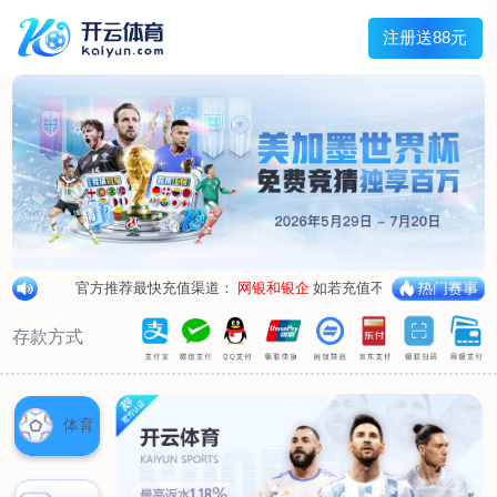
首页
关于我们
企业概况
荣誉资质
合作伙伴
产品中心
烤箱纸
蜡纸
防油纸
蛋糕杯纸
糖果包装纸
汉堡包装纸
蒸笼纸
包肉纸
吸油纸
新闻展示
公司新闻
行业资讯