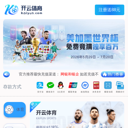
首页
关于我们
企业概况
荣誉资质
合作伙伴
产品中心
烤箱纸
蜡纸
防油纸
蛋糕杯纸
糖果包装纸
汉堡包装纸
蒸笼纸
包肉纸
吸油纸
新闻展示
公司新闻
行业资讯