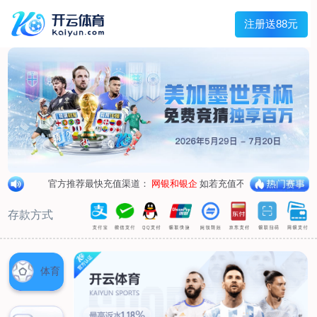
首页
关于我们
企业概况
荣誉资质
合作伙伴
产品中心
烤箱纸
蜡纸
防油纸
蛋糕杯纸
糖果包装纸
汉堡包装纸
蒸笼纸
包肉纸
吸油纸
新闻展示
公司新闻
行业资讯