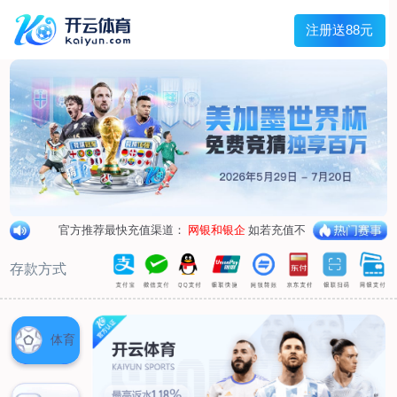
首页
关于我们
企业概况
荣誉资质
合作伙伴
产品中心
烤箱纸
蜡纸
防油纸
蛋糕杯纸
糖果包装纸
汉堡包装纸
蒸笼纸
包肉纸
吸油纸
新闻展示
公司新闻
行业资讯