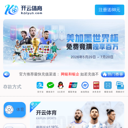
首页
关于我们
企业概况
荣誉资质
合作伙伴
产品中心
烤箱纸
蜡纸
防油纸
蛋糕杯纸
糖果包装纸
汉堡包装纸
蒸笼纸
包肉纸
吸油纸
新闻展示
公司新闻
行业资讯