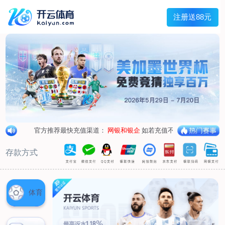
首页
关于我们
企业概况
荣誉资质
合作伙伴
产品中心
烤箱纸
蜡纸
防油纸
蛋糕杯纸
糖果包装纸
汉堡包装纸
蒸笼纸
包肉纸
吸油纸
新闻展示
公司新闻
行业资讯